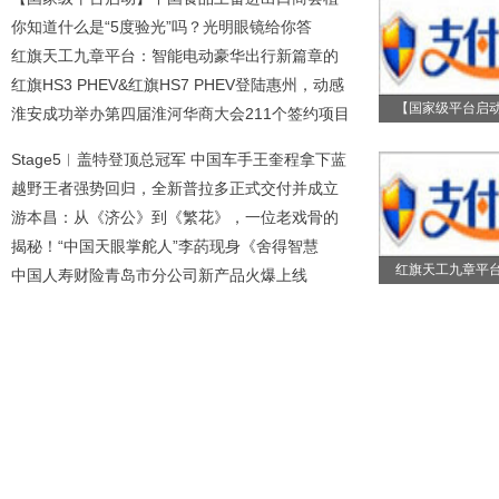
你知道什么是“5度验光”吗？光明眼镜给你答
红旗天工九章平台：智能电动豪华出行新篇章的
红旗HS3 PHEV&红旗HS7 PHEV登陆惠州，动感
【国家级平台启
试驾
淮安成功举办第四届淮河华商大会211个签约项目
Stage5︱盖特登顶总冠军 中国车手王奎程拿下蓝
越野王者强势回归，全新普拉多正式交付并成立
游本昌：从《济公》到《繁花》，一位老戏骨的
揭秘！“中国天眼掌舵人”李菂现身《舍得智慧
红旗天工九章平
中国人寿财险青岛市分公司新产品火爆上线