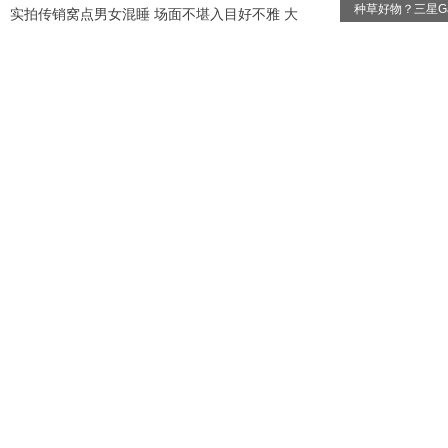
种草好物？三星Gal
实拍传销窝点男女混睡 场面不堪入目好不雅 大